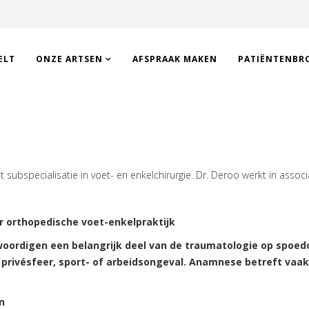
ELT
ONZE ARTSEN
AFSPRAAK MAKEN
PATIËNTENBR
t subspecialisatie in voet- en enkelchirurgie. Dr. Deroo werkt in associ
aar orthopedische voet-enkelpraktijk
nwoordigen een belangrijk deel van de traumatologie op spo
 privésfeer, sport- of arbeidsongeval. Anamnese betreft va
n