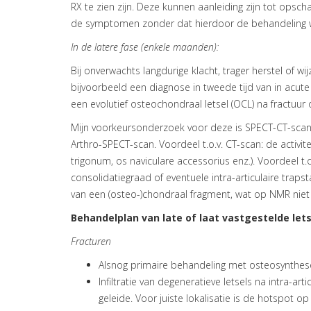
RX te zien zijn. Deze kunnen aanleiding zijn tot opsch
de symptomen zonder dat hierdoor de behandeling w
In de latere fase (enkele maanden):
Bij onverwachts langdurige klacht, trager herstel of wij
bijvoorbeeld een diagnose in tweede tijd van in acute 
een evolutief osteochondraal letsel (OCL) na fractuur 
Mijn voorkeursonderzoek voor deze is SPECT-CT-scan. B
Arthro-SPECT-scan. Voordeel t.o.v. CT-scan: de activit
trigonum, os naviculare accessorius enz.). Voordeel t
consolidatiegraad of eventuele intra-articulaire trap
van een (osteo-)chondraal fragment, wat op NMR niet
Behandelplan van late of laat vastgestelde let
Fracturen
Alsnog primaire behandeling met osteosynthese
Infiltratie van degeneratieve letsels na intra-arti
geleide. Voor juiste lokalisatie is de hotspot op