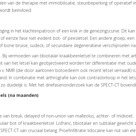
alen van de therapie met immobilisatie, steunbeperking of operatief ing
ordt beïnvloed.
ziging in het klachtenpatroon of een knik in de genezingscurve. Dit kan h
of eerste fase niet evident bot- of peesletsel. Een andere groep, een e
of bone bruise, sudeck, of secundaire degeneratieve verschijnselen na 
ij vermoeden van tibiotalair kraakbeenletsel te combineren met arthro
eit van het letsel kan geobjectiveerd worden ter differentiatie met oud
.o.v. NMR (die door aantonen botoedeem ook recent letsel verraadt) is
stand. In combinatie met arthrografie kan ook contrastinloop in het le
 zo duidelijk is. Met het driefasenonderzoek kan de SPECT-CT bovendi
sels (na maanden)
 van breuk, delayed of non-union van malleolus, achter- of midvoet.
culair bot of kraakbeenletsel. Lisfranc, tibiotalair en subtalair gewricht
 SPECT-CT van cruciaal belang. Proefinfiltratie lidocaïne kan nut van el