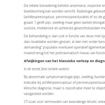
De initiële benadering behelst anamnese, inspectie en 
beeldvorming kan worden verricht. Radiologie gebeurt vo
(achillespeesruptuur, peroneuspeesluxatie) of zo de gra
graad: 1 geeft pijn, zwelling maar geen laxiteit (elong
voorste, middenste en achterste gewrichtsbanden met
De behandeling is dan ook in functie van deze met tij
dan revalidatie worden gestart, al dan niet onder besch
demanding” populatie eventueel operatief ligamentai
maand terug tot het pretraumatisch niveau van funct
Afwijkingen van het klassieke verloop en diagn
In de eerste fase (enkele weken):
Bij abnormale symptomatologie (pijn, zwelling, functi
indicatie bij achillespeesruptuur of peroneuspeesluxat
klinische diagnose, maar is classificatie meer te objec
vastgesteld worden.
CT-scan voor vermoeden van beenderige letsels: enkel,