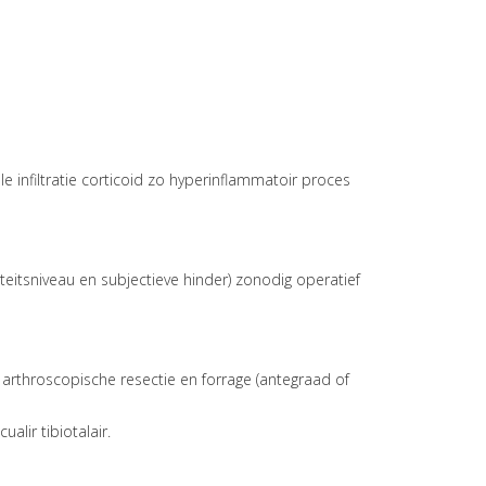
le infiltratie corticoid zo hyperinflammatoir proces
viteitsniveau en subjectieve hinder) zonodig operatief
 arthroscopische resectie en forrage (antegraad of
alir tibiotalair.