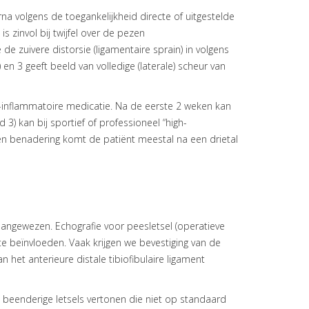
rna volgens de toegankelijkheid directe of uitgestelde
s zinvol bij twijfel over de pezen
de zuivere distorsie (ligamentaire sprain) in volgens
 en 3 geeft beeld van volledige (laterale) scheur van
ti-inflammatoire medicatie. Na de eerste 2 weken kan
 3) kan bij sportief of professioneel “high-
en benadering komt de patiënt meestal na een drietal
 aangewezen. Echografie voor peesletsel (operatieve
te beïnvloeden. Vaak krijgen we bevestiging van de
n het anterieure distale tibiofibulaire ligament
n beenderige letsels vertonen die niet op standaard