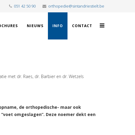
051 42 50 90
orthopedie@sintandriestielt.be
OCHURES
NIEUWS
INFO
CONTACT
atie met dr. Raes, dr. Barbier en dr. Wetzels
edopname, de orthopedische- maar ook
ak “voet omgeslagen”. Deze noemer dekt een