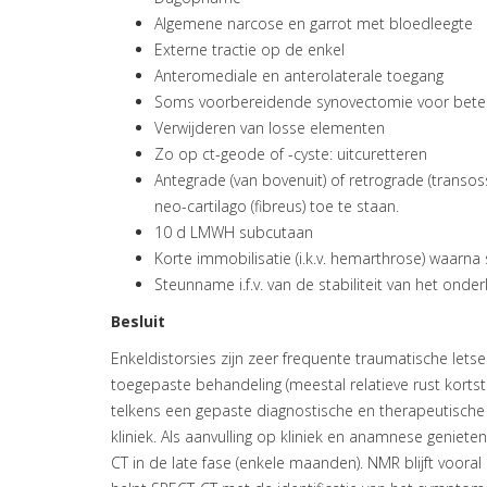
Algemene narcose en garrot met bloedleegte
Externe tractie op de enkel
Anteromediale en anterolaterale toegang
Soms voorbereidende synovectomie voor beter
Verwijderen van losse elementen
Zo op ct-geode of -cyste: uitcuretteren
Antegrade (van bovenuit) of retrograde (transo
neo-cartilago (fibreus) toe te staan.
10 d LMWH subcutaan
Korte immobilisatie (i.k.v. hemarthrose) waarna
Steunname i.f.v. van de stabiliteit van het onde
Besluit
Enkeldistorsies zijn zeer frequente traumatische let
toegepaste behandeling (meestal relatieve rust kortsto
telkens een gepaste diagnostische en therapeutisch
kliniek. Als aanvulling op kliniek en anamnese geniet
CT in de late fase (enkele maanden). NMR blijft voora