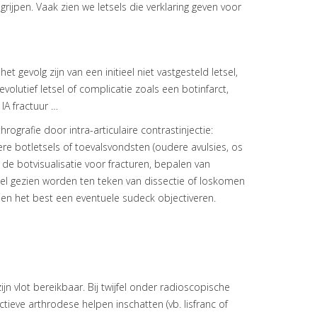
rijpen. Vaak zien we letsels die verklaring geven voor
et gevolg zijn van een initieel niet vastgesteld letsel,
volutief letsel of complicatie zoals een botinfarct,
IA fractuur …
grafie door intra-articulaire contrastinjectie:
ere botletsels of toevalsvondsten (oudere avulsies, os
 de botvisualisatie voor fracturen, bepalen van
tsel gezien worden ten teken van dissectie of loskomen
en het best een eventuele sudeck objectiveren.
 zijn vlot bereikbaar. Bij twijfel onder radioscopische
ectieve arthrodese helpen inschatten (vb. lisfranc of