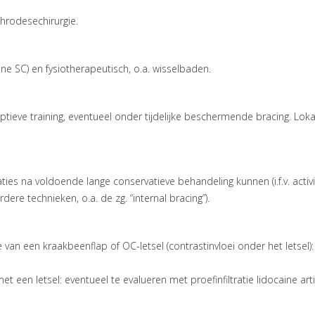
throdesechirurgie.
nine SC) en fysiotherapeutisch, o.a. wisselbaden.
eptieve training, eventueel onder tijdelijke beschermende bracing. Loka
uxaties na voldoende lange conservatieve behandeling kunnen (i.f.v. acti
e technieken, o.a. de zg. “internal bracing”).
van een kraakbeenflap of OC-letsel (contrastinvloei onder het letsel):
en letsel: eventueel te evalueren met proefinfiltratie lidocaine articu