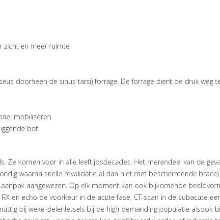
 zicht en meer ruimte
sseus doorheen de sinus tarsi) forrage. De forrage dient de druk weg
 snel mobiliseren
rliggende bot
sels. Ze komen voor in alle leeftijdsdecades. Het merendeel van de g
ndig waarna snelle revalidatie al dan niet met beschermende brace). In
e aanpak aangewezen. Op elk moment kan ook bijkomende beeldvormin
en RX en echo de voorkeur in de acute fase, CT-scan in de subacute eer
l nuttig bij weke-delenletsels bij de high demanding populatie alsook 