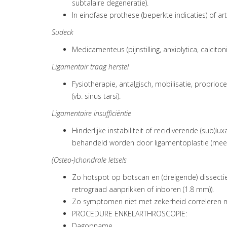
subtalaire degeneratie).
In eindfase prothese (beperkte indicaties) of ar
Sudeck
Medicamenteus (pijnstilling, anxiolytica, calcito
Ligamentair traag herstel
Fysiotherapie, antalgisch, mobilisatie, proprioc
(vb. sinus tarsi).
Ligamentaire insufficiëntie
Hinderlijke instabiliteit of recidiverende (sub)l
behandeld worden door ligamentoplastie (meerder
(Osteo-)chondrale letsels
Zo hotspot op botscan en (dreigende) dissectie 
retrograad aanprikken of inboren (1.8 mm)).
Zo symptomen niet met zekerheid correleren met e
PROCEDURE ENKELARTHROSCOPIE:
Dagopname