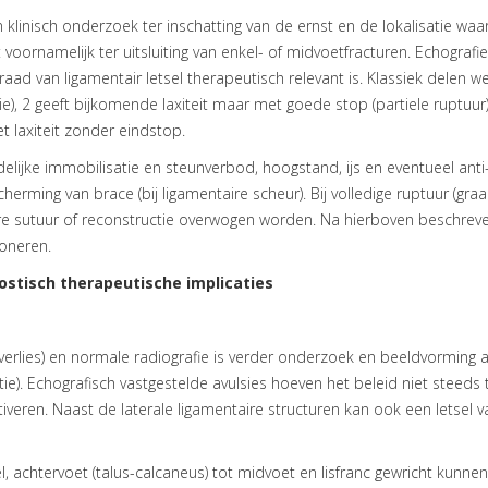
klinisch onderzoek ter inschatting van de ernst en de lokalisatie waa
ornamelijk ter uitsluiting van enkel- of midvoetfracturen. Echografie i
ad van ligamentair letsel therapeutisch relevant is. Klassiek delen we 
atie), 2 geeft bijkomende laxiteit maar met goede stop (partiele ruptuur)
 laxiteit zonder eindstop.
delijke immobilisatie en steunverbod, hoogstand, ijs en eventueel an
erming van brace (bij ligamentaire scheur). Bij volledige ruptuur (graad
re sutuur of reconstructie overwogen worden. Na hierboven beschrev
ioneren.
ostisch therapeutische implicaties
everlies) en normale radiografie is verder onderzoek en beeldvorming
ie). Echografisch vastgestelde avulsies hoeven het beleid niet steeds 
tiveren. Naast de laterale ligamentaire structuren kan ook een letsel va
 achtervoet (talus-calcaneus) tot midvoet en lisfranc gewricht kunne