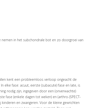
 te nemen in het subchondrale bot en zo doorgroei van
evallen kent een probleemloos verloop ongeacht de
 elke fase: acuut, eerste (subacute) fase en late, is
g nodig zijn, ingegeven door een (onverwachte)
ste fase (enkele dagen tot weken) en (arthro-)SPECT-
bij kinderen en zwangeren. Voor de kleine gewrichten